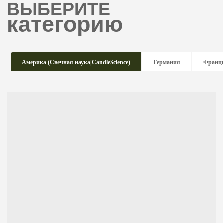
Америка (Свечная наука|CandleScience)
Германия
Франц