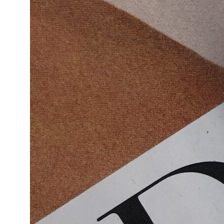
ИП МУТУГУЛЛИНА ГУЗЭЛЯ ШАМИЛЬЕВНА
ЧЕЧНЯ, ГРОЗНЫЙ
ОГРНИП 323112100007710
контакты
Написать в Whatsapp
CANDLE.LAB.TEAM@MAIL.RU
Политика обработки
персональных данных
Публичная оферта
Согласие на получение
рекламной рассылки
Согласие н
а о
бработку