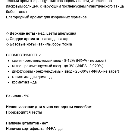
Теплый аромат французских лавандовых полей, изнеженных
ласковым солнцем, с чарующим послевкусием гипнотического танца
бобов тонка.
Благородный аромат для избранных гурманов.
◇
Верхние ноты
- мед, цветы апельсина
◇
Сердце аромата
- лаванда, сахар
◇
Базовые ноты -
ваниль, бобы тонка
СОВМЕСТИМОСТЬ:
свечи - рекомендуемый ввод - 8-12% (ИФРА - не зарег)
мыло - рекомендуемый ввод - до 3% (ИФРA - 3,929%)
диффузоры - рекомендуемый ввод - 25-30% (ИФРA - не зарег)
косметика для дома - да
косметика - да
Ванилин - 5%
Использование для мыла холодным способом:
Производятся тесты
Наличие фталатов - нет
Наличие сертификата ИФРA - да