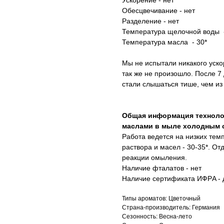
Ускорение - нет
Обесцвечивание - нет
Разделение - нет
Температура щелочной воды -
Температура масла - 30*
Мы не испытали никакого уско
так же не произошло. После 7
стали слышаться тише, чем и
Общая информация технолог
маслами в мыле холодным 
Работа ведется на низких те
раствора и масел - 30-35*. От
реакции омыления.
Наличие фталатов - нет
Наличие сертификата ИФРA - 
Типы ароматов: Цветочный
Страна-производитель: Германия
Сезонность: Весна-лето