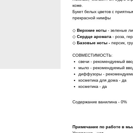
коже.
Букет белых цветов с приятн
прекрасной нимфы
◇
Верхние ноты
- зеленые ли
◇
Сердце аромата
- роза, ге
◇
Базовые ноты -
персик, гр
СОВМЕСТИМОСТЬ:
свечи - рекомендуемый ввод
мыло - рекомендуемый ввод
диффузоры - рекомендуемы
косметика для дома - да
косметика - да
Содержание ванилина - 0%
Примечание по работе в мыл