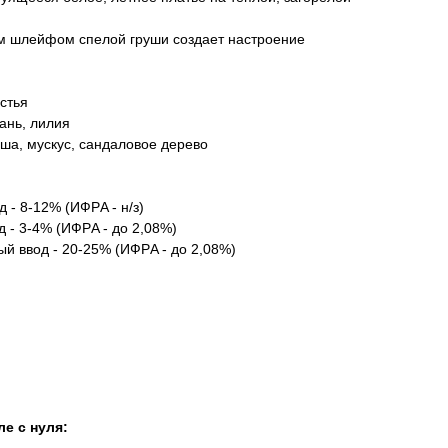
ым шлейфом спелой груши создает настроение
стья
рань, лилия
уша, мускус, сандаловое дерево
 - 8-12% (ИФРA - н/з)
 - 3-4% (ИФРA - до 2,08%)
й ввод - 20-25% (ИФРA - до 2,08%)
е с нуля: