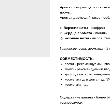
Аромат, который дарит такое 
дрожь...
Аромат, дарующий такое необх
◇
Верхние ноты
- шафран
◇
Сердце аромата
- ваниль
◇
Базовые ноты
- амбра, те
Интенсивность аромата - 3 
СОВМЕСТИМОСТЬ:
свечи - рекомендуемый вво
мыло - рекомендуемый ввод
диффузоры - рекомендуемый
косметика для дома - да;(И
косметика - да
Содержание ванили - более 5%
температурах