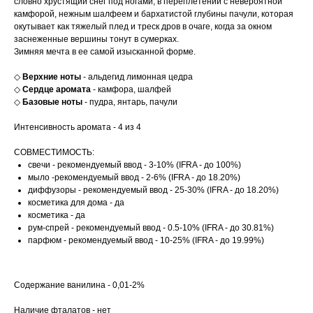
словно хрустящий снег под ногами, в переплетении с невероятной
камфорой, нежным шалфеем и бархатистой глубины пачули, которая
окутывает как тяжелый плед и треск дров в очаге, когда за окном
заснеженные вершины тонут в сумерках.
Зимняя мечта в ее самой изысканной форме.
◇
Верхние ноты
- альдегид лимонная цедра
◇
Сердце аромата
- камфора, шалфей
◇
Базовые ноты
- пудра, янтарь, пачули
Интенсивность аромата - 4 из 4
СОВМЕСТИМОСТЬ:
свечи - рекомендуемый ввод - 3-10% (IFRA - до 100%)
мыло -рекомендуемый ввод - 2-6% (IFRA - до 18.20%)
диффузоры - рекомендуемый ввод - 25-30% (IFRA - до 18.20%)
косметика для дома - да
косметика - да
рум-спрей - рекомендуемый ввод - 0.5-10% (IFRA - до 30.81%)
парфюм - рекомендуемый ввод - 10-25% (IFRA - до 19.99%)
Содержание ванилина - 0,01-2%
Наличие фталатов - нет