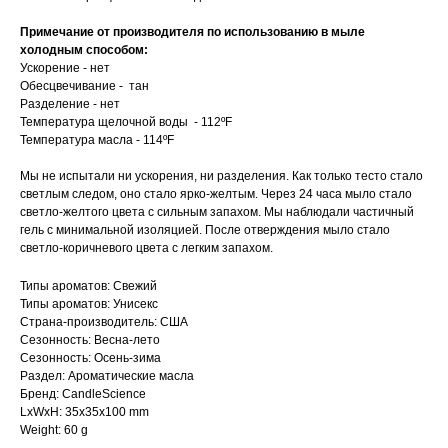
Примечание от производителя по использованию в мыле
холодным способом:
Ускорение - нет
Обесцвечивание - тан
Разделение - нет
Температура щелочной воды - 112ºF
Температура масла - 114ºF
Мы не испытали ни ускорения, ни разделения. Как только тесто стало
светлым следом, оно стало ярко-желтым. Через 24 часа мыло стало
светло-желтого цвета с сильным запахом. Мы наблюдали частичный
гель с минимальной изоляцией. После отверждения мыло стало
светло-коричневого цвета с легким запахом.
Типы ароматов: Свежий
Типы ароматов: Унисекс
Страна-производитель: США
Сезонность: Весна-лето
Сезонность: Осень-зима
Раздел: Ароматические масла
Бренд: CandleScience
LxWxH: 35x35x100 mm
Weight: 60 g