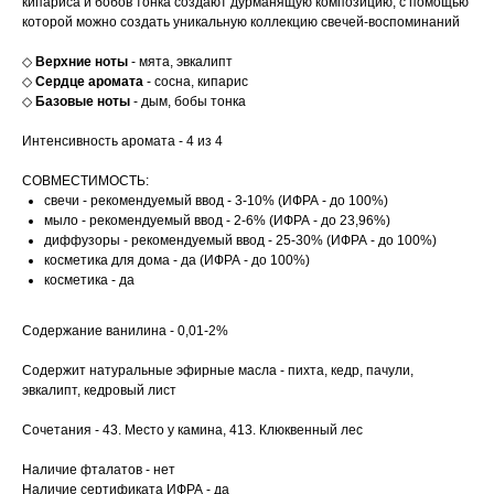
кипариса и бобов тонка создают дурманящую композицию, с помощью
которой можно создать уникальную коллекцию свечей-воспоминаний
◇
Верхние ноты
- мята, эвкалипт
◇
Сердце аромата
- сосна, кипарис
◇
Базовые ноты
- дым, бобы тонка
Интенсивность аромата - 4 из 4
СОВМЕСТИМОСТЬ:
свечи - рекомендуемый ввод - 3-10% (ИФРА - до 100%)
мыло - рекомендуемый ввод - 2-6% (ИФРА - до 23,96%)
диффузоры - рекомендуемый ввод - 25-30% (ИФРА - до 100%)
косметика для дома - да (ИФРА - до 100%)
косметика - да
Содержание ванилина - 0,01-2%
Содержит натуральные эфирные масла - пихта, кедр, пачули,
эвкалипт, кедровый лист
Сочетания - 43. Место у камина, 413. Клюквенный лес
Наличие фталатов - нет
Наличие сертификата ИФРА - да