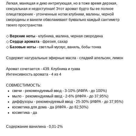
Легкая, манящая и дико интригующая, но в тоже время дерзкая,
сексуальная и недоступная! Этот аромат будто бы ее полное
олицетворение - утонченные нотки клубники, малины, черной
смородины и ванили обволакивают буквально каждый сантиметр
твоего пространства
◇
Верхние ноты
- клубника, малина, черная смородина
◇
Сердце аромата
- фрезия, сахар
◇
Базовые ноты
- светлый мускус, ваниль, бобы тонка
Содержит натуральные эфирные масла - сладкий апельсин, лимон
Аромат сочетается - 439. Клубника и гуава
Интенсивность аромата - 4 из 4
СОВМЕСТИМОСТЬ:
свечи - рекомендуемый ввод - 3-10% (ИФРА - до 100%)
мыло - рекомендуемый ввод - 2-6% (ИФРА - до 37,95%)
диффузоры - рекомендуемый ввод - 25-30% (ИФРА - до 37,95%)
косметика для дома - да (ИФРА - до 82,50%)
косметика - да
Содержание ванилина - 0,01-2%