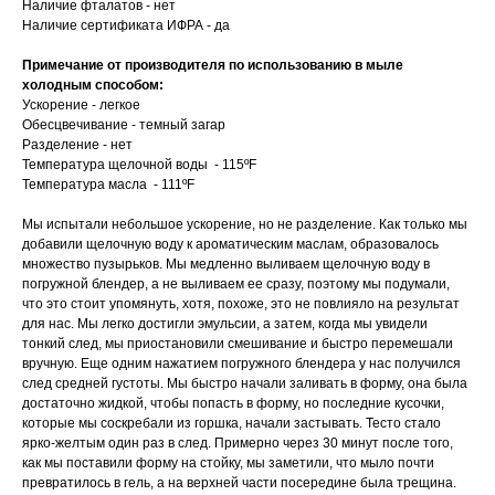
Наличие фталатов - нет
Наличие сертификата ИФРА - да
Примечание от производителя по использованию в мыле
холодным способом:
Ускорение - легкое
Обесцвечивание - темный загар
Разделение - нет
Температура щелочной воды - 115ºF
Температура масла - 111ºF
Мы испытали небольшое ускорение, но не разделение. Как только мы
добавили щелочную воду к ароматическим маслам, образовалось
множество пузырьков. Мы медленно выливаем щелочную воду в
погружной блендер, а не выливаем ее сразу, поэтому мы подумали,
что это стоит упомянуть, хотя, похоже, это не повлияло на результат
для нас. Мы легко достигли эмульсии, а затем, когда мы увидели
тонкий след, мы приостановили смешивание и быстро перемешали
вручную. Еще одним нажатием погружного блендера у нас получился
след средней густоты. Мы быстро начали заливать в форму, она была
достаточно жидкой, чтобы попасть в форму, но последние кусочки,
которые мы соскребали из горшка, начали застывать. Тесто стало
ярко-желтым один раз в след. Примерно через 30 минут после того,
как мы поставили форму на стойку, мы заметили, что мыло почти
превратилось в гель, а на верхней части посередине была трещина.