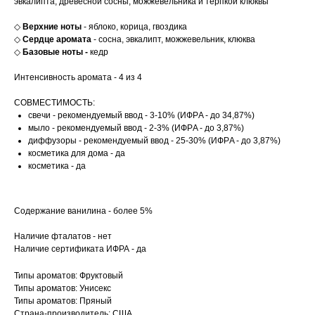
эвкалипта, древесной сосны, можжевельника и терпкой клюквы
◇
Верхние ноты
- яблоко, корица, гвоздика
◇
Сердце аромата
- сосна, эвкалипт, можжевельник, клюква
◇
Базовые ноты -
кедр
Интенсивность аромата - 4 из 4
СОВМЕСТИМОСТЬ:
свечи - рекомендуемый ввод - 3-10% (ИФРA - до 34,87%)
мыло - рекомендуемый ввод - 2-3% (ИФРA - до 3,87%)
диффузоры - рекомендуемый ввод - 25-30% (ИФРA - до 3,87%)
косметика для дома - да
косметика - да
Содержание ванилина - более 5%
Наличие фталатов - нет
Наличие сертификата ИФРА - да
Типы ароматов: Фруктовый
Типы ароматов: Унисекс
Типы ароматов: Пряный
Страна-производитель: США