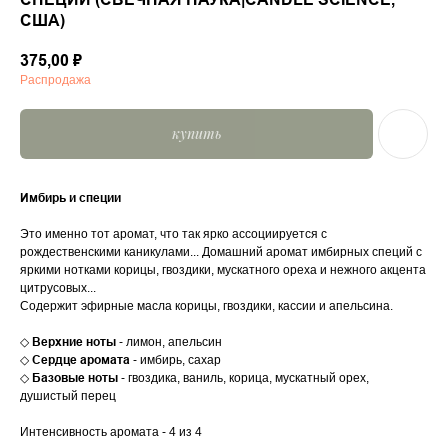
США)
375,00
₽
Распродажа
купить
Имбирь и специи
Это именно тот аромат, что так ярко ассоциируется с
рождественскими каникулами... Домашний аромат имбирных специй с
яркими нотками корицы, гвоздики, мускатного ореха и нежного акцента
цитрусовых...
Содержит эфирные масла корицы, гвоздики, кассии и апельсина.
◇
Верхние ноты
- лимон, апельсин
◇
Сердце аромата
- имбирь, сахар
◇
Базовые ноты
- гвоздика, ваниль, корица, мускатный орех,
душистый перец
Интенсивность аромата - 4 из 4