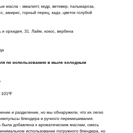
 масла - эвкалипт, кедр, ветивер, пальмароза,
, амирис, горный перец, кадэ, цветок голубой
 и орхидея, 31. Лайм, кокос, вербена
да
еля по использованию в мыле холодным
р
 101ºF
ние и разделение, но мы обнаружили, что их легко
е импульсы блендера и ручного перемешивания.
а была добавлена ​​к ароматическим маслам, смесь
минимальном использовании погружного блендера, но