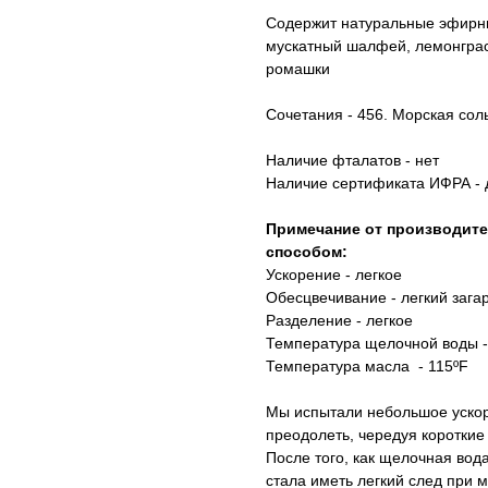
Содержит натуральные эфирные
мускатный шалфей, лемонграсс
ромашки
Сочетания - 456. Морская соль
Наличие фталатов - нет
Наличие сертификата ИФРА - 
Примечание от производит
способом:
Ускорение - легкое
Обесцвечивание - легкий зага
Разделение - легкое
Температура щелочной воды -
Температура масла - 115ºF
Мы испытали небольшое ускоре
преодолеть, чередуя коротки
После того, как щелочная вод
стала иметь легкий след при 