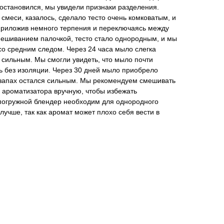
 остановился, мы увидели признаки разделения.
меси, казалось, сделало тесто очень комковатым, и
 Приложив немного терпения и переключаясь между
шиванием палочкой, тесто стало однородным, и мы
о средним следом. Через 24 часа мыло слегка
ь сильным. Мы смогли увидеть, что мыло почти
ь без изоляции. Через 30 дней мыло приобрело
а запах остался сильным. Мы рекомендуем смешивать
 ароматизатора вручную, чтобы избежать
 погружной блендер необходим для однородного
лучше, так как аромат может плохо себя вести в