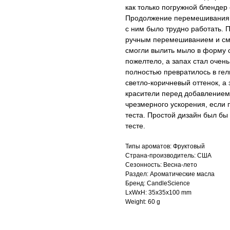
как только погружной блендер
Продолжение перемешивания с
с ним было трудно работать.
ручным перемешиванием и сме
смогли вылить мыло в форму с
пожелтело, а запах стал очен
полностью превратилось в гел
светло-коричневый оттенок, 
красители перед добавлением
чрезмерного ускорения, если
теста. Простой дизайн был бы 
тесте.
Типы ароматов: Фруктовый
Страна-производитель: США
Сезонность: Весна-лето
Раздел: Ароматические масла
Бренд: CandleScience
LxWxH: 35x35x100 mm
Weight: 60 g