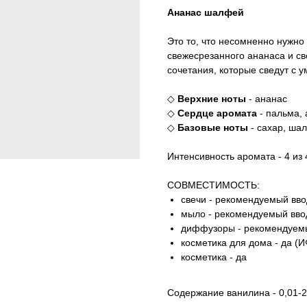
Ананас шалфей
Это то, что несомненно нужно
свежесрезанного ананаса и св
сочетания, которые сведут с у
◇
Верхние ноты
- ананас
◇
Сердце аромата
- пальма, 
◇
Базовые ноты
- сахар, ша
Интенсивность аромата - 4 из 
СОВМЕСТИМОСТЬ:
свечи - рекомендуемый вво
мыло - рекомендуемый ввод
диффузоры - рекомендуемы
косметика для дома - да (И
косметика - да
Содержание ванилина - 0,01-