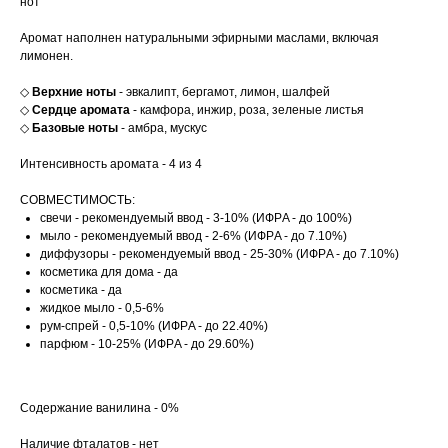
нот
Аромат наполнен натуральными эфирными маслами, включая
лимонен.
◇
Верхние ноты
- эвкалипт, бергамот, лимон, шалфей
◇
Сердце аромата
- камфора, инжир, роза, зеленые листья
◇
Базовые ноты
- амбра, мускус
Интенсивность аромата - 4 из 4
СОВМЕСТИМОСТЬ:
свечи - рекомендуемый ввод - 3-10% (ИФРA - до 100%)
мыло - рекомендуемый ввод - 2-6% (ИФРA - до 7.10%)
диффузоры - рекомендуемый ввод - 25-30% (ИФРA - до 7.10%)
косметика для дома - да
косметика - да
жидкое мыло - 0,5-6%
рум-спрей - 0,5-10% (ИФРA - до 22.40%)
парфюм - 10-25% (ИФРA - до 29.60%)
Содержание ванилина - 0%
Наличие фталатов - нет