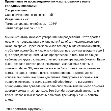
Примечание от производителя по использованию в мыле
холодным способом:
Ускорение - нет
Обесцвечивание - светло-желтый
Разделение - нет
Температура щелочной воды - 105ºF
Температура масла - 106ºF
Мы не испытали никакого ускорения или разделения. Этот аромат
медленно превращался в очень легкий шлейф и удерживался там
какое-то время. Через 24 часа мыло все еще было слишком мягким,
чтобы его можно было извлечь из формы, поэтому мы выждали еще 3
дня перед извлечением. Мыло превратилось в гель только в виде
небольшого круга размером с четверть в центре нашей буханки. Было
очень светлое желтое обесцвечивание, и запах был довольно
сильным. Через 30 дней мыло все еще было очень светло-желтого
цвета, но запах немного исчез. Изменение цвета можно легко
исправить с помощью диоксида титана. Цитрусовые ароматы, как
правило, исчезают в мыле холодной обработки, но вы можете
обнаружить, что добавление каолиновой глины в ваше мыло поможет
аромату сохраняться дольше. Это был бы идеальный аромат для
ярких цветов и замысловатых завитков, требующих очень легкого
следа.
Типы ароматов: Фруктовый