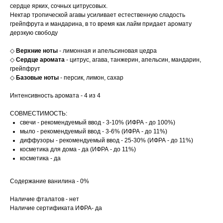
сердце ярких, сочных цитрусовых.
Нектар тропической агавы усиливает естественную сладость
грейпфрута и мандарина, в то время как лайм придает аромату
дерзкую свободу
◇
Верхние ноты
- лимонная и апельсиновая цедра
◇
Сердце аромата
- цитрус, агава, танжерин, апельсин, мандарин,
грейпфрут
◇
Базовые ноты
- персик, лимон, сахар
Интенсивность аромата - 4 из 4
СОВМЕСТИМОСТЬ:
свечи - рекомендуемый ввод - 3-10% (ИФРА - до 100%)
мыло - рекомендуемый ввод - 3-6% (ИФРА - до 11%)
диффузоры - рекомендуемый ввод - 25-30% (ИФРА - до 11%)
косметика для дома - да (ИФРА - до 11%)
косметика - да
Содержание ванилина - 0%
Наличие фталатов - нет
Наличие сертификата ИФРА- да