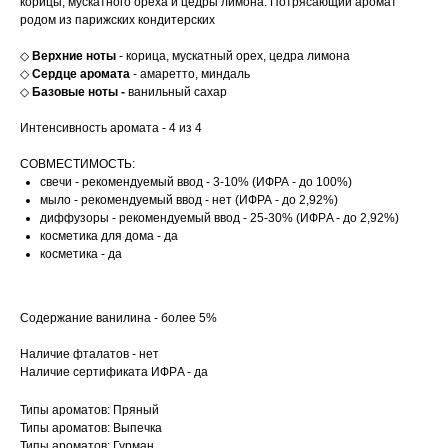
корицы, мускатного ореха и цедры лимона. Потрясающий аромат
родом из парижских кондитерских
◇
Верхние ноты
- корица, мускатный орех, цедра лимона
◇
Сердце аромата
- амаретто, миндаль
◇
Базовые ноты -
ванильный сахар
Интенсивность аромата - 4 из 4
СОВМЕСТИМОСТЬ:
свечи - рекомендуемый ввод - 3-10% (ИФРА - до 100%)
мыло - рекомендуемый ввод - нет (ИФРА - до 2,92%)
диффузоры - рекомендуемый ввод - 25-30% (ИФРA - до 2,92%)
косметика для дома - да
косметика - да
Содержание ванилина - более 5%
Наличие фталатов - нет
Наличие сертификата ИФРA - да
Типы ароматов: Пряный
Типы ароматов: Выпечка
Типы ароматов: Гурман