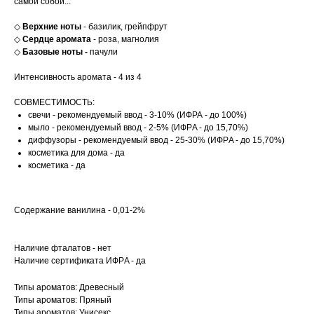
самой собой...
◇
Верхние ноты
- базилик, грейпфрут
◇
Сердце аромата
- роза, магнолия
◇
Базовые ноты -
пачули
Интенсивность аромата - 4 из 4
СОВМЕСТИМОСТЬ:
свечи - рекомендуемый ввод - 3-10% (ИФРА - до 100%)
мыло - рекомендуемый ввод - 2-5% (ИФРA - до 15,70%)
диффузоры - рекомендуемый ввод - 25-30% (ИФРA - до 15,70%)
косметика для дома - да
косметика - да
Содержание ванилина - 0,01-2%
Наличие фталатов - нет
Наличие сертификата ИФРA - да
Типы ароматов: Древесный
Типы ароматов: Пряный
Типы ароматов: Унисекс