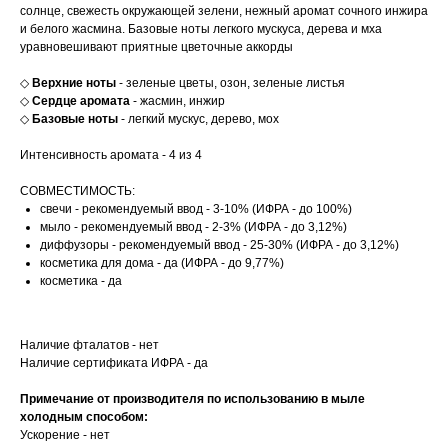
солнце, свежесть окружающей зелени, нежный аромат сочного инжира
и белого жасмина. Базовые ноты легкого мускуса, дерева и мха
уравновешивают приятные цветочные аккорды
◇
Верхние ноты
- зеленые цветы, озон, зеленые листья
◇
Сердце аромата
- жасмин, инжир
◇
Базовые ноты
- легкий мускус, дерево, мох
Интенсивность аромата - 4 из 4
СОВМЕСТИМОСТЬ:
свечи - рекомендуемый ввод - 3-10% (ИФРА - до 100%)
мыло - рекомендуемый ввод - 2-3% (ИФРА - до 3,12%)
диффузоры - рекомендуемый ввод - 25-30% (ИФРА - до 3,12%)
косметика для дома - да (ИФРА - до 9,77%)
косметика - да
Наличие фталатов - нет
Наличие сертификата ИФРА - да
Примечание от производителя по использованию в мыле
холодным способом:
Ускорение - нет