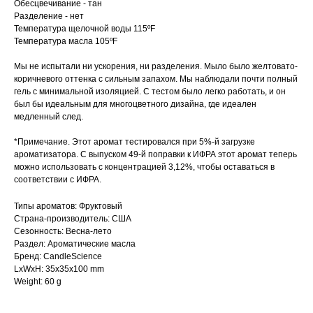
Обесцвечивание - тан
Разделение - нет
Температура щелочной воды 115ºF
Температура масла 105ºF
Мы не испытали ни ускорения, ни разделения. Мыло было желтовато-
коричневого оттенка с сильным запахом. Мы наблюдали почти полный
гель с минимальной изоляцией. С тестом было легко работать, и он
был бы идеальным для многоцветного дизайна, где идеален
медленный след.
*Примечание. Этот аромат тестировался при 5%-й загрузке
ароматизатора. С выпуском 49-й поправки к ИФРА этот аромат теперь
можно использовать с концентрацией 3,12%, чтобы оставаться в
соответствии с ИФРА.
Типы ароматов: Фруктовый
Страна-производитель: США
Сезонность: Весна-лето
Раздел: Ароматические масла
Бренд: CandleScience
LxWxH: 35x35x100 mm
Weight: 60 g