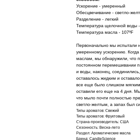
Ускорение - умеренный
Обесцвечивание - светло-жел
Разделение - легкий
Температура щелочной воды -
Температура масла - 107ºF
Первоначально мы испытали н
умеренному ускорению. Когда
маслам, мы обнаружили, что 
постоянном перемешивании па
и воды, наконец, соединились,
оставалось жидким и оставало
все еще было слишком мягким
оставили его еще на 4 дня. М
что мыло почти полностью пре
светло-желтым, а запах был с
Типы ароматов: Свежий
Типы ароматов: Фруктовый
Страна-производитель: США
Сезонность: Весна-лето
Раздел: Ароматические масла
Бренд: CandleScience