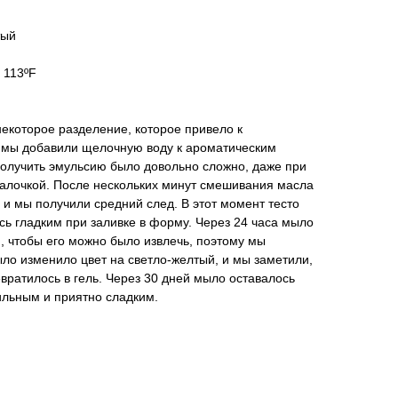
тый
 113ºF
екоторое разделение, которое привело к
 мы добавили щелочную воду к ароматическим
получить эмульсию было довольно сложно, даже при
лочкой. После нескольких минут смешивания масла
 и мы получили средний след. В этот момент тесто
сь гладким при заливке в форму. Через 24 часа мыло
, чтобы его можно было извлечь, поэтому мы
ыло изменило цвет на светло-желтый, и мы заметили,
вратилось в гель. Через 30 дней мыло оставалось
ильным и приятно сладким.