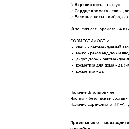
◇
Верхние ноты
- цитрус
◇
Сердце аромата
- слива, ч
◇
Базовые ноты
- амбра, сах
Интенсивность аромата - 4 из 
СОВМЕСТИМОСТЬ:
свечи - рекомендуемый вво
мыло - рекомендуемый ввод
диффузоры - рекомендуемы
косметика для дома - да (И
косметика - да
Наличие фталатов
- нет
Чистый и безопасный состав
-
Наличие сертификата ИФРА
- 
Примечание от производит
способом: